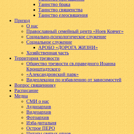
Таинство брака
Таинство священства
Таинство елеосвящения
Приход
О нас
Православный семейный центр «Ноев Ковчег»
Социально-психологическое служение
Социальное служение
АРОБО «ДОРОГА ЖИЗНИ»
Хозяйственная часть
Территория трезвости
Общество трезвости св.праведного Иоанна
Кронштадтского
«Александровский парк»
Видеолекции по избавлению от зависимостей
Вопрос священнику
Расписание
Медиа
СМИ о нас
Аудиоархив
Видеоархив
Фотоархив
Изба-читальня
Острое ПЕРО
Цитаты святых отцов