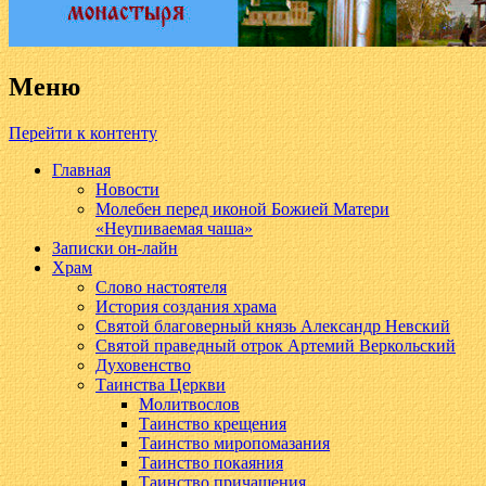
Меню
Перейти к контенту
Главная
Новости
Молебен перед иконой Божией Матери
«Неупиваемая чаша»
Записки он-лайн
Храм
Слово настоятеля
История создания храма
Святой благоверный князь Александр Невский
Святой праведный отрок Артемий Веркольский
Духовенство
Таинства Церкви
Молитвослов
Таинство крещения
Таинство миропомазания
Таинство покаяния
Таинство причащения