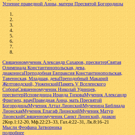
Успение праведной Анны, матери Пресвятой Богородицы
Священномученик Александр Сахаров, пресвитер
Святая
Олимпиада Константинопольская, дева,
диакониса
Преподобная Евпраксия Константинопольская,
Тавеннская, Младшая, дева
Преподобный Макарий
Желтоводский, Унженский
Память V Вселенского
Собора
Священномученик Николай Удинцев,
пресвитер
Исповедница Ираида Тихова
Мученик Александр
Фригиец, врач
Праведная Анна, мать Пресвятой
Богородицы
Мученик Аттал Лионский
Мученица Библиада
Лионская
Мученик Епагаф Лионский
Мученик Матур
Лионский
Священномученик Санкт Лионский, диакон
2Кор.1:12-20, Мф.22:23–33, Гал.4:22–31, Лк.8:16–21
Мысли Феофана Затворника
подробнее