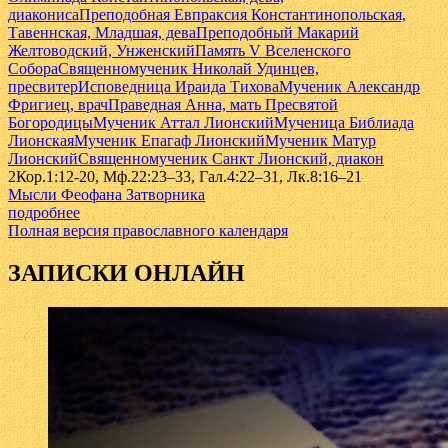
диакониса
Преподобная Евпраксия Константинопольская,
Тавеннская, Младшая, дева
Преподобный Макарий
Желтоводский, Унженский
Память V Вселенского
Собора
Священномученик Николай Удинцев,
пресвитер
Исповедница Ираида Тихова
Мученик Александр
Фригиец, врач
Праведная Анна, мать Пресвятой
Богородицы
Мученик Аттал Лионский
Мученица Библиада
Лионская
Мученик Епагаф Лионский
Мученик Матур
Лионский
Священномученик Санкт Лионский, диакон
2Кор.1:12-20, Мф.22:23–33, Гал.4:22–31, Лк.8:16–21
Мысли Феофана Затворника
подробнее
Полная версия православного календаря
ЗАПИСКИ ОНЛАЙН