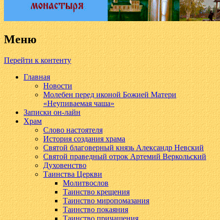
Меню
Перейти к контенту
Главная
Новости
Молебен перед иконой Божией Матери
«Неупиваемая чаша»
Записки он-лайн
Храм
Слово настоятеля
История создания храма
Святой благоверный князь Александр Невский
Святой праведный отрок Артемий Веркольский
Духовенство
Таинства Церкви
Молитвослов
Таинство крещения
Таинство миропомазания
Таинство покаяния
Таинство причащения