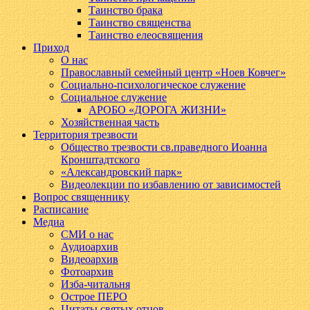
Таинство брака
Таинство священства
Таинство елеосвящения
Приход
О нас
Православный семейный центр «Ноев Ковчег»
Социально-психологическое служение
Социальное служение
АРОБО «ДОРОГА ЖИЗНИ»
Хозяйственная часть
Территория трезвости
Общество трезвости св.праведного Иоанна
Кронштадтского
«Александровский парк»
Видеолекции по избавлению от зависимостей
Вопрос священнику
Расписание
Медиа
СМИ о нас
Аудиоархив
Видеоархив
Фотоархив
Изба-читальня
Острое ПЕРО
Цитаты святых отцов